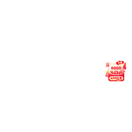
教练组针对不同对手制定了灵活多样化的战术策略，
以充分发挥每名球员特点。例如，当两位明星轮休
时，球队会更注重快速反击，通过提高比赛节奏来弥
补得分不足。同时，他们也加强了三分线外投射能
力，以增加进攻选择性，让更多角色球员参与到比赛
中来。
这种灵活调整不仅帮助湖人渡过难关，更是为未来奠
定了坚实基础。当东契奇和詹姆斯重新回到阵容时，
球队已经具备了一定深度，可以更好地应对漫长赛季
中的各种挑战。
4、未来展望
随着赛季接近尾声，湖人在克服伤病带来的困难后展
现出了强大的竞争力。展望未来，如果能够保持核心