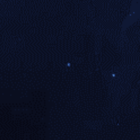
赛事通知机制增强。
2021年3月10日 · v4.6.1
首页动效优化。
修复偶发闪退问题。
2019 年
2019年11月3日 · v2.3.4
上线赛事回顾模块。
简化登录流程。