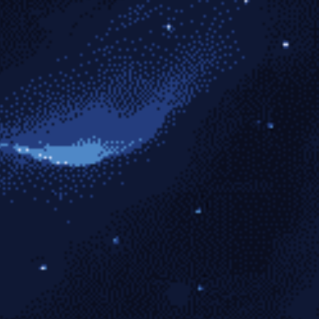
2023年8月29日 · v5.2.7
新增热门话题聚合区。
直播性能进一步增强。
2023年1月15日 · v5.1.0
自动深色模式上线。
个性推荐模型优化。
2021 年
2021年7月28日 · v4.7.2
奥运专属页面上线。