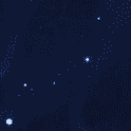
数据合规卓越平台
平台顺利通过 GDPR 与 ISO 多项认证，建立技术
安全新标准。
发vlll官方网站 · 版本更新历史
我们记录每次进步，只为更稳定的赛事观看与数据服务。