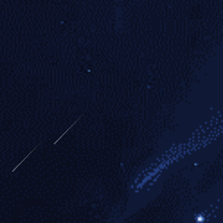
亚洲体育服务平台大奖
2022 年度综合类数字体育平台荣誉奖项，肯定平
台服务能力。
乐