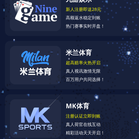
4. 用
禁止用
5. 知
平台内
6. 服
若用户
7. 免
平台不