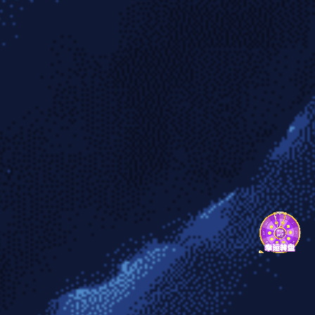
用户满意度大奖
乐发vll·(中国)官网入口 用户活跃度与续访率连续三
年领先，综合评分稳定保持高位。
归档