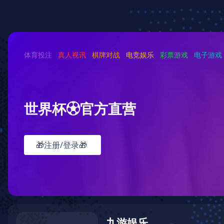
立即注册
协议目录
1. 接受条款
1. 接
2. 账户规则
用户在
3. 服务内容
4. 用户行为
5. 知识产权
2. 账
6. 服务终止
用户须
7. 免责声明
8. 法律适用
3. 服
9. 联系我们
平台提