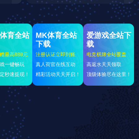
性与观赛体验。