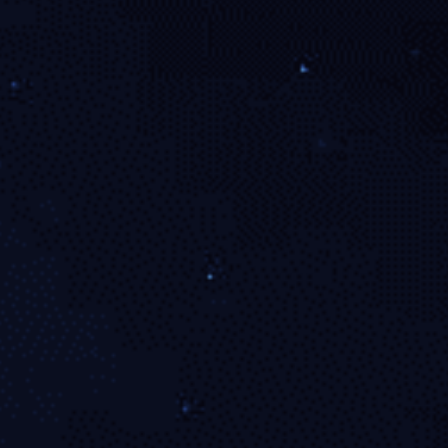
下一篇：
迈阿密中场布莱特因种族歧视行为