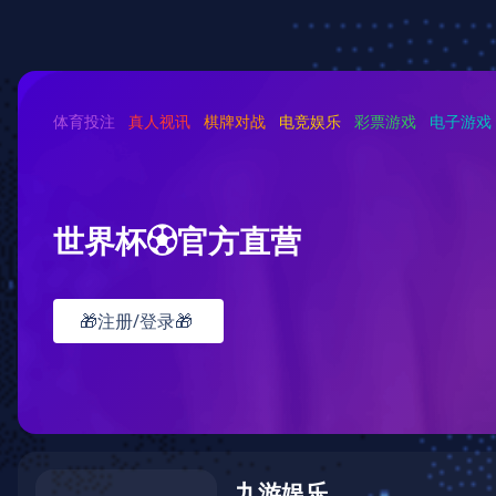
立即注册
乐发vlll官方网站
官网
数据平台
乐发VLLL官方网站 OFFICIAL WEBSITE
自2022年创立以来，
乐发vlll官方网站
致力于为用
洲杯、LPL在内的热门赛事直播与数据服务，广