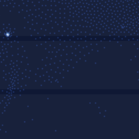
在最近的一场比赛中，道苏姆的表现引起了广泛的
中，贡献了13分、3个篮板和3次抢断，并且正负
分手，更是球队防守端的重要支柱。本文将从道
心理素质以及未来潜力四个方面进行深入探讨，