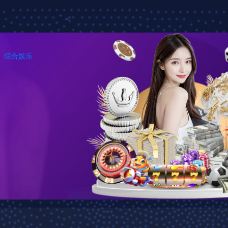
体育
下载App
公司简介
 · 权威体育
户提供包括NBA、英超、欧
受用户信赖。