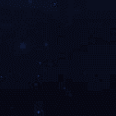
军对决西部第
迈阿密中场布莱特因种族
拜仁太子
歧视行为
飙升至75
2026-06-11
2026-05
联系我们
河北省廊坊市广阳区爱民东道99号
support@tjhongshunxing.com
乐
址