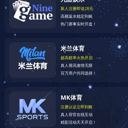
立即下载乐发vlll官方网站APP
首页
/
体育热点
/ 正文