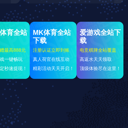
投篮命中率达到55.6%，这让他在场上
他都有着相当不错的能力。在这场比赛中，
的得分来源。
他本场比赛贡献了3次抢断，这不仅体现
握。通过积极的防守，他能够有效地限制对
会。
管他身材并不算特别高大，但凭借出色的位
争取到了二次进攻的机会。这种全面性使